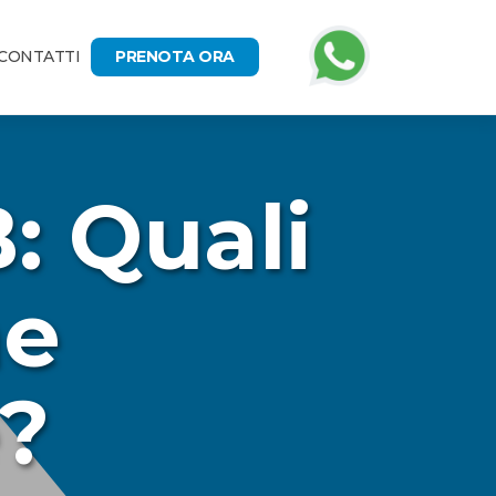
CONTATTI
PRENOTA ORA
: Quali
me
e?