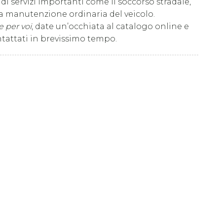
i servizi importanti come il soccorso stradale,
e la manutenzione ordinaria del veicolo.
 per voi
, date un’occhiata al catalogo online e
ntattati in brevissimo tempo.