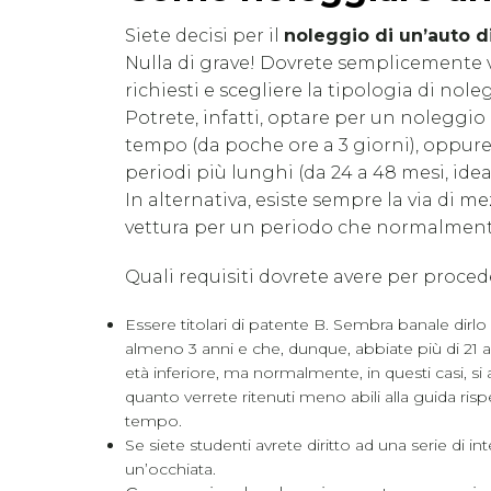
Siete decisi per il
noleggio di un’auto d
Nulla di grave! Dovrete semplicemente ve
richiesti e scegliere la tipologia di nol
Potrete, infatti, optare per un noleggio 
tempo (da poche ore a 3 giorni), oppure
periodi più lunghi (da 24 a 48 mesi, ide
In alternativa, esiste sempre la via di m
vettura per un periodo che normalmente 
Quali requisiti dovrete avere per proced
Essere titolari di patente B. Sembra banale dirl
almeno 3 anni e che, dunque, abbiate più di 21 a
età inferiore, ma normalmente, in questi casi, s
quanto verrete ritenuti meno abili alla guida ris
tempo.
Se siete studenti avrete diritto ad una serie di i
un’occhiata.