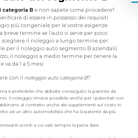
i categoria B
e non sapete come procedere?
rificare di essere in possesso dei requisiti
eggio più congeniale per le vostre esigenze.
a breve termine se l’auto vi serve per poco
 scegliere il noleggio a lungo termine per
ale per il noleggio auto segmento B aziendali).
ezzo, il noleggio a medio termine per tenere la
va da 1 a 5 mesi.
ere con il
noleggio auto categoria B
?
o ma è preferibile che abbiate conseguito la patente da
nni. Il noleggio rimane possibile anche per i patentati con
i abbinano al contratto anche dei supplementi sul costo in
petto ad un altro automobilista che ha la patente da più
nteressanti sconti a cui vale sempre la pena dare