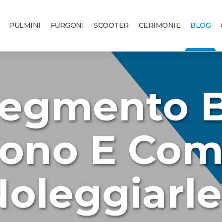
PULMINI
FURGONI
SCOOTER
CERIMONIE
BLOG
egmento B
ono E Co
oleggiarl