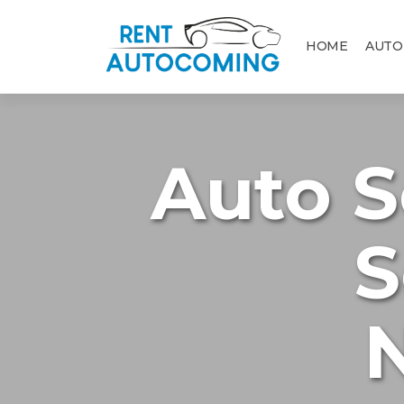
HOME
AUTO
Auto S
S
N