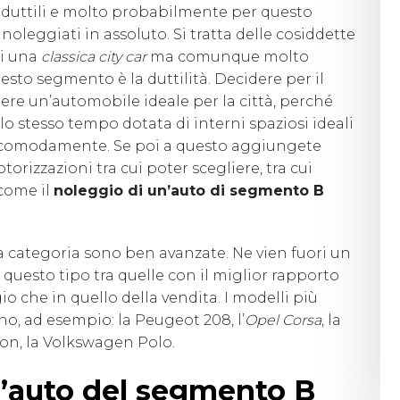
ù duttili e molto probabilmente per questo
 noleggiati in assoluto. Si tratta delle cosiddette
di una
classica city car
ma comunque molto
sto segmento è la duttilità. Decidere per il
ere un’automobile ideale per la città, perché
stesso tempo dotata di interni spaziosi ideali
 comodamente. Se poi a questo aggiungete
izzazioni tra cui poter scegliere, tra cui
 come il
noleggio di un’auto di segmento B
a categoria sono ben avanzate. Ne vien fuori un
 questo tipo tra quelle con il miglior rapporto
io che in quello della vendita. I modelli più
o, ad esempio: la Peugeot 208, l’
Opel Corsa
, la
ilon, la Volkswagen Polo.
’auto del segmento B