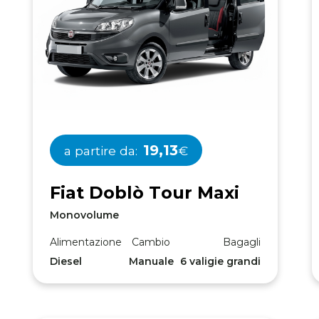
19,13
a partire da:
€
F
i
a
t
D
o
b
l
ò
T
o
u
r
M
a
x
i
Monovolume
Alimentazione
Cambio
Bagagli
Diesel
Manuale
6 valigie grandi