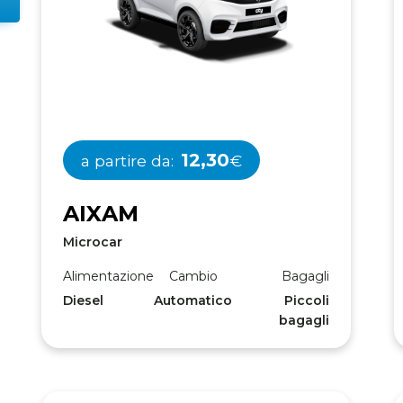
12,30
a partire da:
€
A
I
X
A
M
Microcar
Alimentazione
Cambio
Bagagli
Diesel
Automatico
Piccoli
bagagli