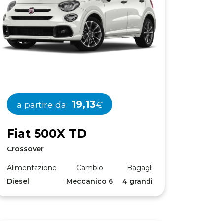
19,13
a partire da:
€
F
i
a
t
5
0
0
X
T
D
Crossover
Alimentazione
Cambio
Bagagli
Diesel
Meccanico 6
4 grandi