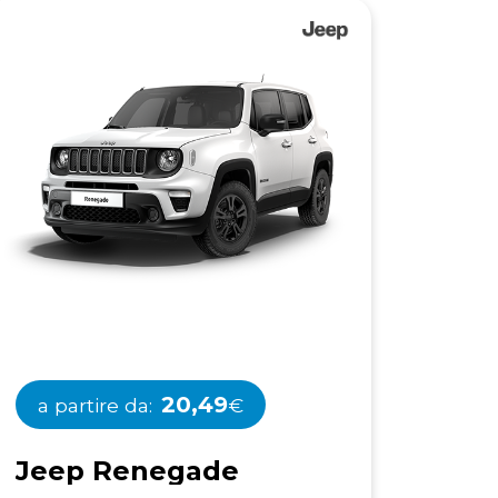
20,49
a partire da:
€
J
e
e
p
R
e
n
e
g
a
d
e