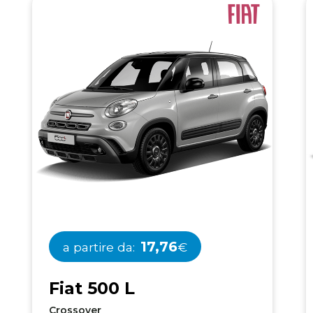
17,76
a partire da:
€
F
i
a
t
5
0
0
L
Crossover