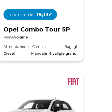
19,13
a partire da:
€
O
p
e
l
C
o
m
b
o
T
o
u
r
5
P
Monovolume
Alimentazione
Cambio
Bagagli
Diesel
Manuale
6 valigie grandi