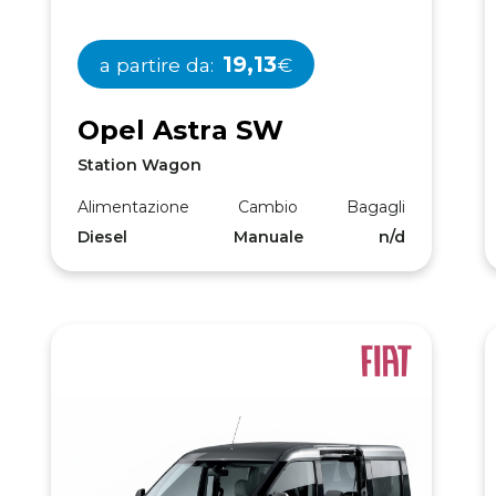
19,13
a partire da:
€
O
p
e
l
A
s
t
r
a
S
W
Station Wagon
Alimentazione
Cambio
Bagagli
Diesel
Manuale
n/d