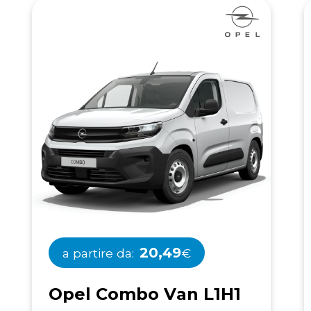
20,49
a partire da:
€
O
p
e
l
C
o
m
b
o
V
a
n
L
1
H
1