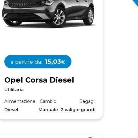
15,03
a partire da:
€
O
p
e
l
C
o
r
s
a
D
i
e
s
e
l
Utilitaria
Alimentazione
Cambio
Bagagli
Diesel
Manuale
2 valigie grandi