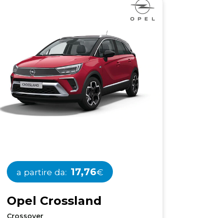
17,76
a partire da:
€
O
p
e
l
C
r
o
s
s
l
a
n
d
Crossover