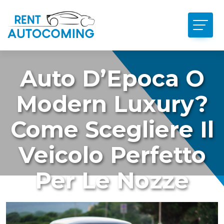
Auto D’Epoca O
Modern Luxury?
Come Scegliere Il
Veicolo Perfetto
Per Le Nozze