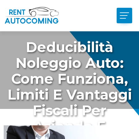
Deducibilità
Noleggio Auto:
Come Funziona,
Limiti E Vantaggi
Fiscali Per
Aziende E