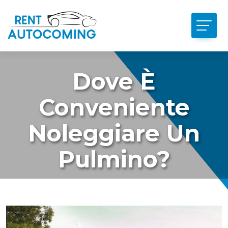
Dove È
Conveniente
Noleggiare Un
Pulmino?