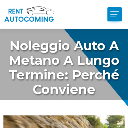
Noleggio Auto A
Metano A Lungo
Termine: Perché
Conviene