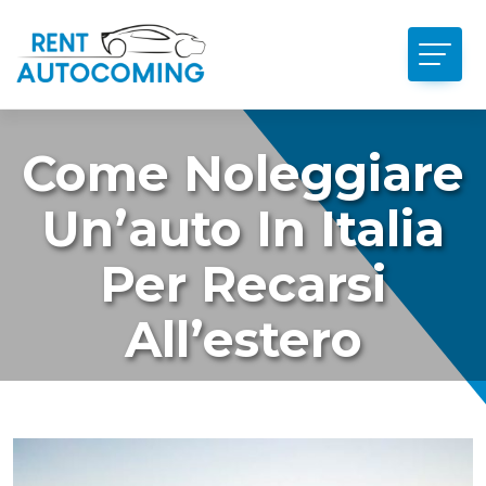
Come Noleggiare
Un’auto In Italia
Per Recarsi
All’estero