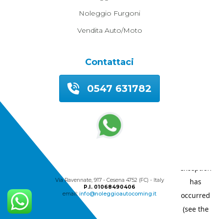
Noleggio Furgoni
Vendita Auto/moto
Contattaci
0547 631782
© 2026 Autocoming Snc
Via Ravennate, 917 - Cesena 4752 (FC) - Italy
P.I. 01068490406
email:
info@noleggioautocoming.it