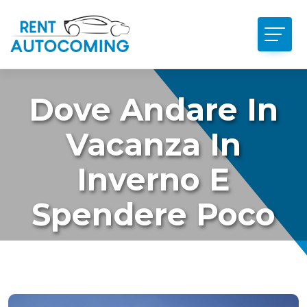
Dove Andare In
Vacanza In
Inverno E
Spendere Poco