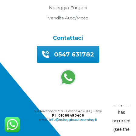
Noleggio Furgoni
Vendita Auto/moto
Contattaci
0547 631782
© 2026 Autocoming Snc
Via Ravennate, 917 - Cesena 4752 (FC) - Italy
P.I. 01068490406
email:
info@noleggioautocoming.it