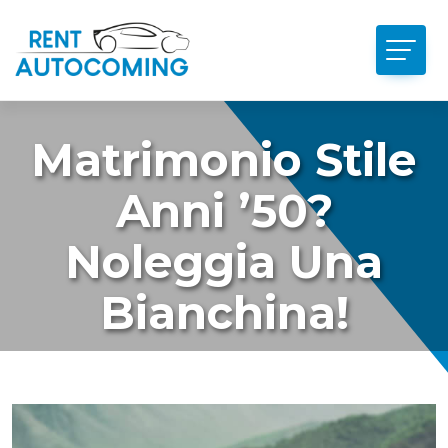
Matrimonio Stile
Anni ’50?
Noleggia Una
Bianchina!