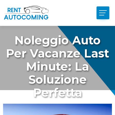
Noleggio Auto
Per Vacanze Last
Minute: La
Soluzione
Perfetta