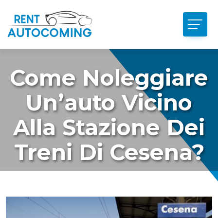
Come Noleggiare
Un’auto Vicino
Alla Stazione Dei
Treni Di Cesena?