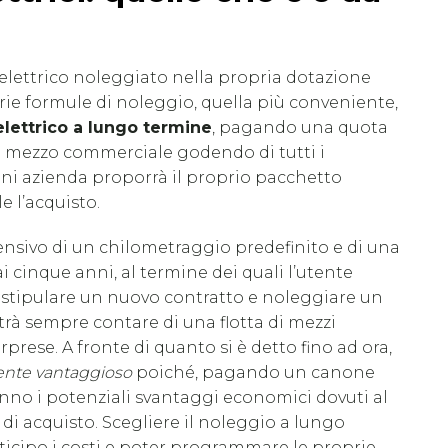
elettrico noleggiato nella propria dotazione
rie formule di noleggio, quella più conveniente,
lettrico a lungo termine
, pagando una quota
 il mezzo commerciale godendo di tutti i
ni azienda proporrà il proprio pacchetto
 l’acquisto.
sivo di un chilometraggio predefinito e di una
 cinque anni, al termine dei quali l’utente
r stipulare un nuovo contratto e noleggiare un
rà sempre contare di una flotta di mezzi
rprese. A fronte di quanto si è detto fino ad ora,
mente vantaggioso
poiché, pagando un canone
no i potenziali svantaggi economici dovuti al
li di acquisto. Scegliere il noleggio a lungo
ticipo i costi e poter programmare le proprie