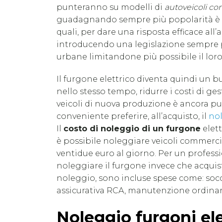
punteranno su modelli di
autoveicoli com
guadagnando sempre più popolarità è anc
quali, per dare una risposta efficace a
introducendo una legislazione sempre pi
urbane limitandone più possibile il loro
Il furgone elettrico diventa quindi un b
nello stesso tempo, ridurre i costi di ges
veicoli di nuova produzione è ancora pu
conveniente preferire, all’acquisto, il
nol
Il
costo di noleggio di un furgone
elett
è possibile noleggiare veicoli commercia
ventidue euro al giorno. Per un profess
noleggiare il furgone invece che acquis
noleggio, sono incluse spese come: socco
assicurativa RCA, manutenzione ordinar
Noleggio furgoni elet