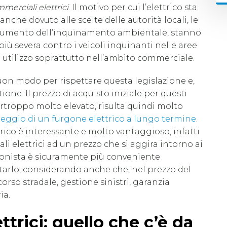
merciali elettrici
. Il motivo per cui l’elettrico sta
he dovuto alle scelte delle autorità locali, le
ll’aumento dell’inquinamento ambientale, stanno
ù severa contro i veicoli inquinanti nelle aree
 utilizzo soprattutto nell’ambito commerciale.
uon modo per rispettare questa legislazione e,
tione. Il prezzo di acquisto iniziale per questi
rtroppo molto elevato, risulta quindi molto
eggio di un furgone elettrico a lungo termine
.
rico è interessante e molto vantaggioso, infatti
li elettrici ad un prezzo che si aggira intorno ai
ionista è sicuramente più conveniente
tarlo, considerando anche che, nel prezzo del
rso stradale, gestione sinistri, garanzia
ia.
trici: quello che c’è da