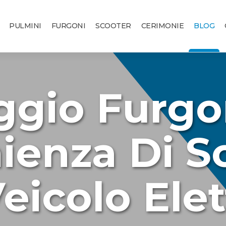
PULMINI
FURGONI
SCOOTER
CERIMONIE
BLOG
ggio Furgon
ienza Di Sc
eicolo Elet