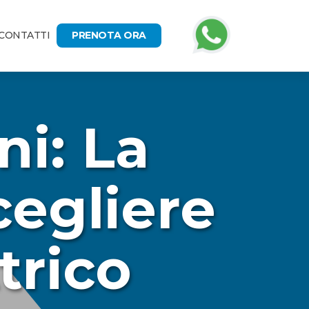
CONTATTI
PRENOTA ORA
i: La
egliere
trico