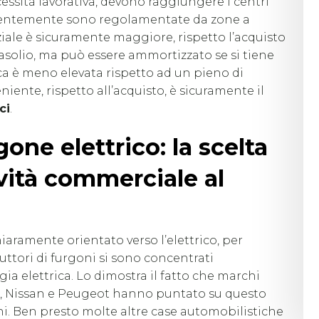
cessità lavorativa, devono raggiungere i centri
quentemente sono regolamentate da zone a
iziale è sicuramente maggiore, rispetto l’acquisto
solio, ma può essere ammortizzato se si tiene
ica è meno elevata rispetto ad un pieno di
niente, rispetto all’acquisto, è sicuramente il
ci
.
gone elettrico: la scelta
vità commerciale al
iaramente orientato verso l’elettrico, per
ttori di furgoni si sono concentrati
a elettrica. Lo dimostra il fatto che marchi
t, Nissan e Peugeot hanno puntato su questo
hi. Ben presto molte altre case automobilistiche