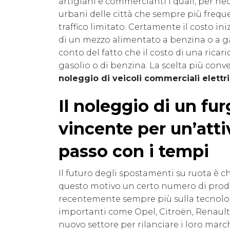
artigiani e commercianti i quali, per ne
urbani delle città che sempre più fre
traffico limitato. Certamente il costo in
di un mezzo alimentato a benzina o a ga
conto del fatto che il costo di una ricar
gasolio o di benzina. La scelta più conve
noleggio di veicoli commerciali elettri
Il noleggio di un fur
vincente per un’atti
passo con i tempi
Il futuro degli spostamenti su ruota è ch
questo motivo un certo numero di produ
recentemente sempre più sulla tecnologi
importanti come Opel, Citroën, Renaul
nuovo settore per rilanciare i loro marc