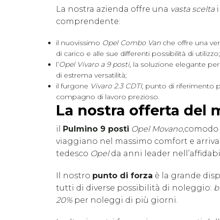
La nostra azienda offre una
vasta scelta
comprendente:
il nuovissimo
Opel Combo Van
che offre una vers
di carico e alle sue differenti possibilità di utilizzo;
l’
Opel Vivaro a 9 posti
, la soluzione elegante per 
di estrema versatilità;
il furgone
Vivaro 2.3 CDTI
, punto di riferimento p
compagno di lavoro prezioso.
La nostra offerta del
il
Pulmino 9 posti
Opel Movano
,comodo e
viaggiano nel massimo comfort e arrivan
tedesco
Opel
da anni leader nell’affidabil
Il nostro
punto di forza
è la grande disp
tutti di diverse possibilità di noleggio:
b
20%
per noleggi di più giorni.