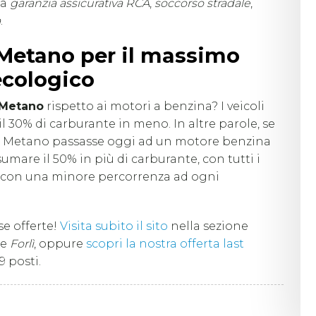
la
garanzia assicurativa RCA
,
soccorso stradale
,
a
.
 Metano per il massimo
ecologico
Metano
rispetto ai motori a benzina? I veicoli
 30% di carburante in meno. In altre parole, se
 o Metano passasse oggi ad un motore benzina
mare il 50% in più di carburante, con tutti i
e con una minore percorrenza ad ogni
se offerte!
Visita subito il sito
nella sezione
e
Forlì
, oppure
scopri la nostra offerta last
9 posti.