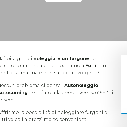
Hai bisogno di
noleggiare un furgone
, un
veicolo commerciale o un pulmino a
Forlì
o in
milia-Romagna e non sai a chi rivorgerti?
essun problema ci pensa l’
Autonoleggio
Autocoming
associato alla
concessionaria Opel
di
Cesena
.
ffriamo la possibilità di noleggiare furgoni e
ltri veicoli a prezzi molto convenienti.