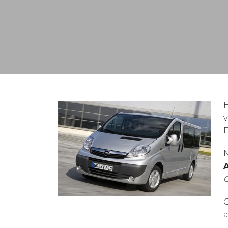
E
N
O
a