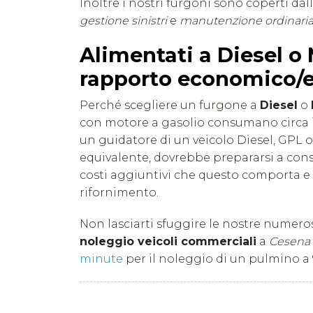
Inoltre i nostri furgoni sono coperti dal
gestione sinistri
e
manutenzione ordinari
Alimentati a Diesel o
rapporto economico/
Perché scegliere un furgone a
Diesel
o
con motore a gasolio consumano circa il
un guidatore di un veicolo Diesel, GPL
equivalente, dovrebbe prepararsi a consu
costi aggiuntivi che questo comporta 
rifornimento.
Non lasciarti sfuggire le nostre numero
noleggio veicoli commerciali
a
Cesena
minute
per il noleggio di un pulmino a 