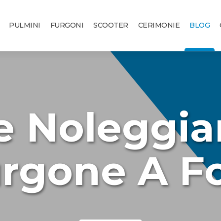
PULMINI
FURGONI
SCOOTER
CERIMONIE
BLOG
 Noleggia
rgone A Fo