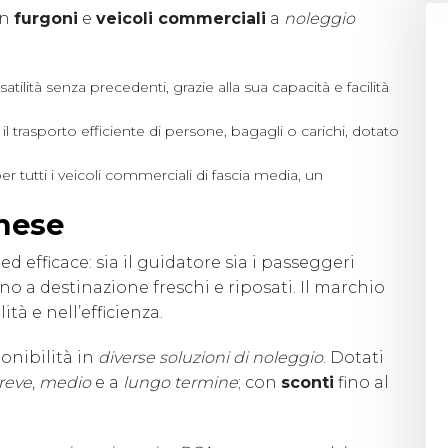
in
furgoni
e
veicoli commerciali
a
noleggio
atilità senza precedenti, grazie alla sua capacità e facilità
il trasporto efficiente di persone, bagagli o carichi, dotato
er tutti i veicoli commerciali di fascia media, un
 mese
d efficace: sia il guidatore sia i passeggeri
o a destinazione freschi e riposati. Il marchio
ità e nell’efficienza.
onibilità in
diverse soluzioni di noleggio
. Dotati
reve
,
medio
e a
lungo termine
; con
sconti
fino al