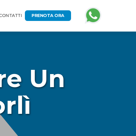
CONTATTI
PRENOTA ORA
re Un
rlì