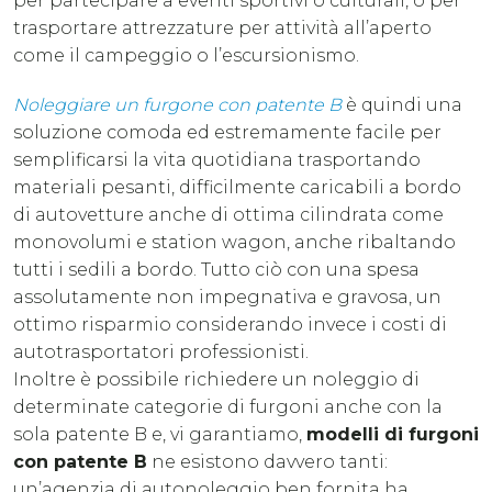
per partecipare a eventi sportivi o culturali, o per
trasportare attrezzature per attività all’aperto
come il campeggio o l’escursionismo.
Noleggiare un furgone con patente B
è quindi una
soluzione comoda ed estremamente facile per
semplificarsi la vita quotidiana trasportando
materiali pesanti, difficilmente caricabili a bordo
di autovetture anche di ottima cilindrata come
monovolumi e station wagon, anche ribaltando
tutti i sedili a bordo. Tutto ciò con una spesa
assolutamente non impegnativa e gravosa, un
ottimo risparmio considerando invece i costi di
autotrasportatori professionisti.
Inoltre è possibile richiedere un noleggio di
determinate categorie di furgoni anche con la
sola patente B e, vi garantiamo,
modelli di furgoni
con patente B
ne esistono davvero tanti:
un’agenzia di autonoleggio ben fornita ha