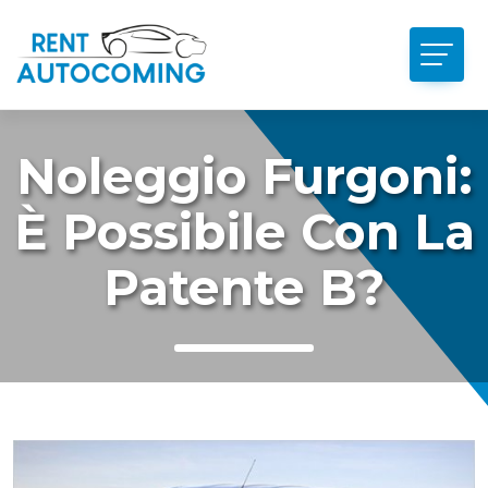
Noleggio Furgoni:
È Possibile Con La
Patente B?