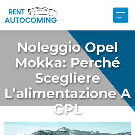
Noleggio Opel
Mokka: Perché
Scegliere
L’alimentazione A
GPL