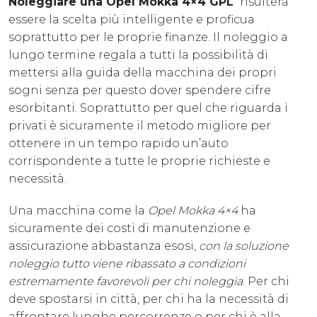
Noleggiare una Opel Mokka 4×4 GPL
risulterà
essere la scelta più intelligente e proficua
soprattutto per le proprie finanze. Il noleggio a
lungo termine regala a tutti la possibilità di
mettersi alla guida della macchina dei propri
sogni senza per questo dover spendere cifre
esorbitanti. Soprattutto per quel che riguarda i
privati è sicuramente il metodo migliore per
ottenere in un tempo rapido un’auto
corrispondente a tutte le proprie richieste e
necessità.
Una macchina come la
Opel Mokka 4×4
ha
sicuramente dei costi di manutenzione e
assicurazione abbastanza esosi,
con la soluzione
noleggio tutto viene ribassato a condizioni
estremamente favorevoli per chi noleggia
. Per chi
deve spostarsi in città, per chi ha la necessità di
affrontare lunghe percorrenze o per chi è alla