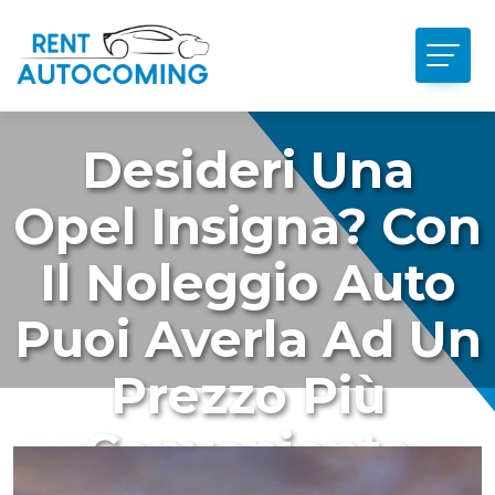
Desideri Una
Opel Insigna? Con
Il Noleggio Auto
Puoi Averla Ad Un
Prezzo Più
Conveniente