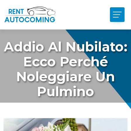
Addio Al Nubilato:
Ecco Perché
Noleggiare Un
Pulmino