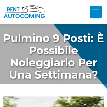
Pulmino 9 Posti: È
Possibile
Noleggiarlo Per
Una Settimana?