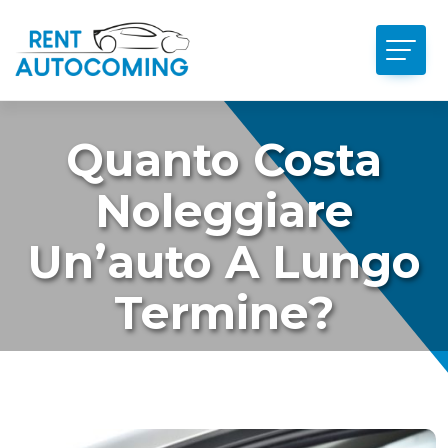
Quanto Costa
Noleggiare
Un’auto A Lungo
Termine?