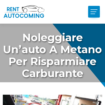
Noleggiare
Un’auto A Metano
Per Risparmiare
Carburante