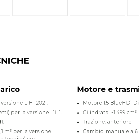
CNICHE
arico
Motore e trasm
 versione L1H1 2021.
Motore 1.5 BlueHDi Di
tti) per la versione L1H1.
Cilindrata: ~1.499 cm³.
1.
Trazione: anteriore.
,1 m³ per la versione
Cambio: manuale a 6 
da tecnica) con