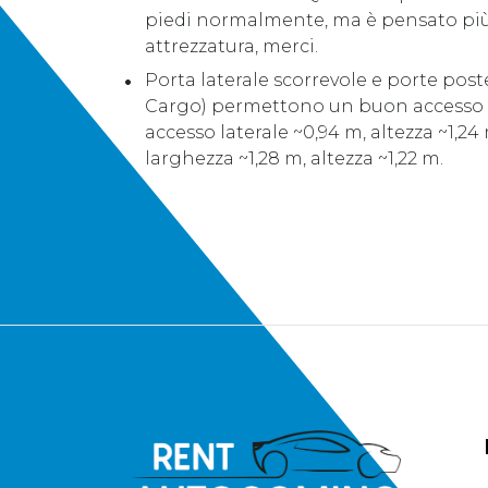
piedi normalmente, ma è pensato più 
attrezzatura, merci.
Porta laterale scorrevole e porte poste
Cargo) permettono un buon accesso al
accesso laterale ~0,94 m, altezza ~1,24
larghezza ~1,28 m, altezza ~1,22 m.