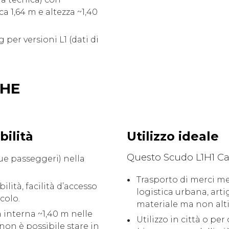
a 1,64 m e altezza ~1,40
g per versioni L1 (dati di
CHE
bilità
Utilizzo ideale
Questo Scudo L1H1 Ca
ue passeggeri) nella
Trasporto di merci me
ilità, facilità d’accesso
logistica urbana, arti
colo.
materiale ma non alti
 interna ~1,40 m nelle
Utilizzo in città o p
non è possibile stare in