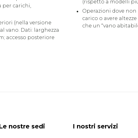
(rispetto a modelli p
per carichi,
Operazioni dove non è
carico o avere altezze
riori (nella versione
che un “vano abitabil
 vano. Dati: larghezza
 m; accesso posteriore
Le nostre sedi
I nostri servizi