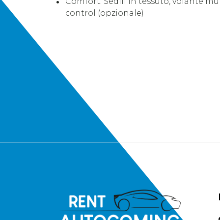
Comfort: Sedili in tessuto, volante mu
control (opzionale)