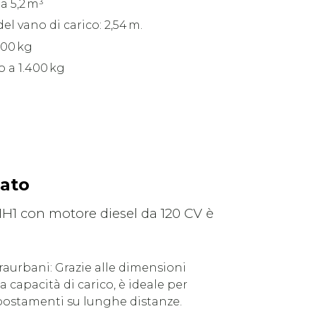
a 5,2 m³
 vano di carico: 2,54 m.
.200 kg
o a 1.400 kg
iato
1H1 con motore diesel da 120 CV è
traurbani: Grazie alle dimensioni
 capacità di carico, è ideale per
postamenti su lunghe distanze.