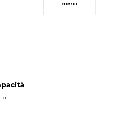
merci
apacità
 m.