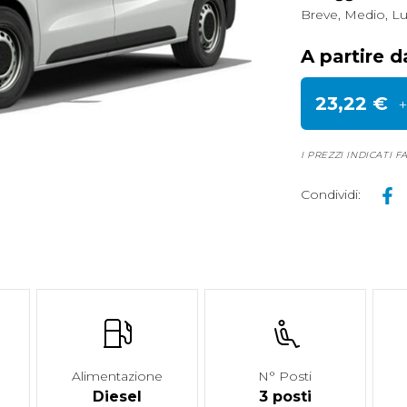
Breve, Medio, L
A partire d
23,22 €
+
I PREZZI INDICATI 
Condividi
:
Alimentazione
N° Posti
Diesel
3 posti