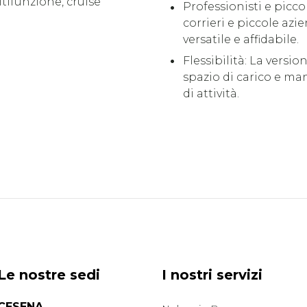
ltifunzione, cruise
Professionisti e picco
corrieri e piccole az
versatile e affidabile.
Flessibilità: La versi
spazio di carico e man
di attività.
Le nostre sedi
I nostri servizi
CESENA