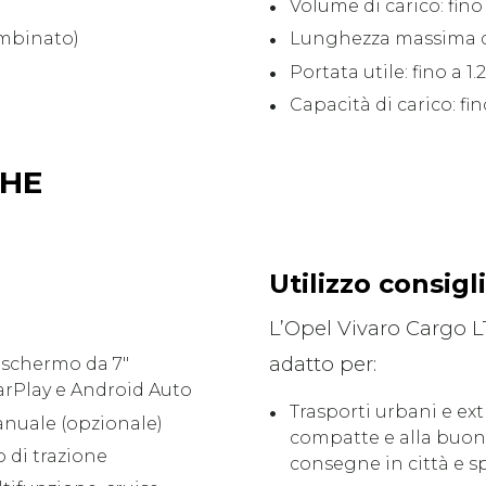
Volume di carico: fino 
ombinato)
Lunghezza massima del
Portata utile: fino a 1
Capacità di carico: fin
CHE
Utilizzo consigl
L’Opel Vivaro Cargo L
adatto per:
 schermo da 7″
arPlay e Android Auto
Trasporti urbani e ex
anuale (opzionale)
compatte e alla buona
o di trazione
consegne in città e s