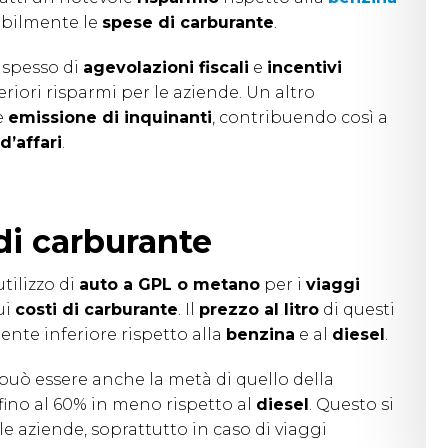
ibilmente le
spese di carburante
.
 spesso di
agevolazioni fiscali
e
incentivi
eriori risparmi per le aziende. Un altro
e
emissione di inquinanti
, contribuendo così a
d’affari
.
di carburante
tilizzo di
auto a GPL o metano
per i
viaggi
ui
costi di carburante
. Il
prezzo al litro
di questi
ente inferiore rispetto alla
benzina
e al
diesel
.
L può essere anche la metà di quello della
fino al 60% in meno rispetto al
diesel
. Questo si
le aziende, soprattutto in caso di viaggi