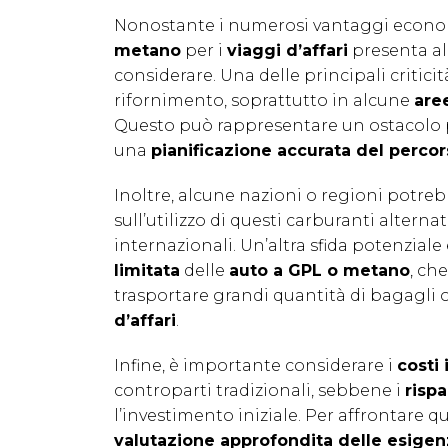
Nonostante i numerosi vantaggi economic
metano
per i
viaggi d’affari
presenta a
considerare. Una delle principali criticit
rifornimento, soprattutto in alcune
are
Questo può rappresentare un ostacolo p
una
pianificazione accurata del perco
Inoltre, alcune nazioni o regioni potre
sull’utilizzo di questi carburanti altern
internazionali. Un’altra sfida potenzial
limitata
delle
auto a GPL o metano
, ch
trasportare grandi quantità di bagagli 
d’affari
.
Infine, è importante considerare i
costi 
controparti tradizionali, sebbene i
risp
l’investimento iniziale. Per affrontare 
valutazione approfondita delle esigen