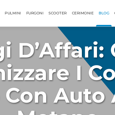
PULMINI
FURGONI
SCOOTER
CERIMONIE
BLOG
i D’Affari
izzare I Co
 Con Auto