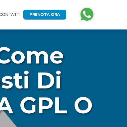
CONTATTI
PRENOTA ORA
: Come
sti Di
 A GPL O