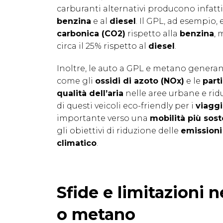
carburanti alternativi producono infatt
benzina
e al
diesel
. Il GPL, ad esempio,
carbonica (CO2)
rispetto alla
benzina
, 
circa il 25% rispetto al
diesel
.
Inoltre, le auto a GPL e metano generano 
come gli
ossidi di azoto (NOx)
e le
parti
qualità dell’aria
nelle aree urbane e ridu
di questi veicoli eco-friendly per i
viaggi
importante verso una
mobilità più sost
gli obiettivi di riduzione delle
emissioni
climatico
.
Sfide e limitazioni n
o metano