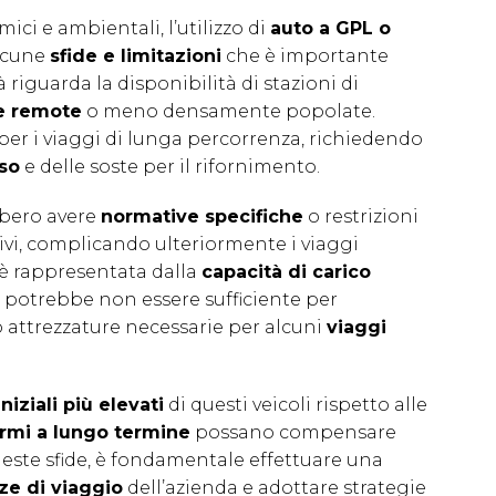
i e ambientali, l’utilizzo di
auto a GPL o
lcune
sfide e limitazioni
che è importante
à riguarda la disponibilità di stazioni di
e remote
o meno densamente popolate.
er i viaggi di lunga percorrenza, richiedendo
rso
e delle soste per il rifornimento.
bbero avere
normative specifiche
o restrizioni
ativi, complicando ulteriormente i viaggi
e è rappresentata dalla
capacità di carico
e potrebbe non essere sufficiente per
o attrezzature necessarie per alcuni
viaggi
iniziali più elevati
di questi veicoli rispetto alle
armi a lungo termine
possano compensare
queste sfide, è fondamentale effettuare una
ze di viaggio
dell’azienda e adottare strategie