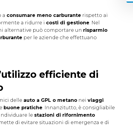
o a
consumare meno carburante
rispetto ai
iormente a ridurre i
costi di gestione
. Nel
oni alternative può comportare un
risparmio
arburante
per le aziende che effettuano
’utilizzo efficiente di
o
mici delle
auto a GPL o metano
nei
viaggi
ne
buone pratiche
. Innanzitutto, è consigliabile
individuare le
stazioni di rifornimento
rmette di evitare situazioni di emergenza e di