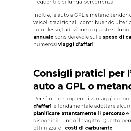
frequenti e di lunga percorrenza.
Inoltre, le auto a GPL e metano tendon
veicoli tradizionali, contribuendo ulter
complesso, l’adozione di queste soluzi
annuale
considerevole sulle
spese di c
numerosi
viaggi d’affari
.
Consigli pratici per l
auto a GPL o metan
Per sfruttare appieno i vantaggi econo
d’affari
, è fondamentale adottare alcu
pianificare attentamente il percorso
e 
disponibili lungo il tragitto. Questo pe
ottimizzare i
costi di carburante
.