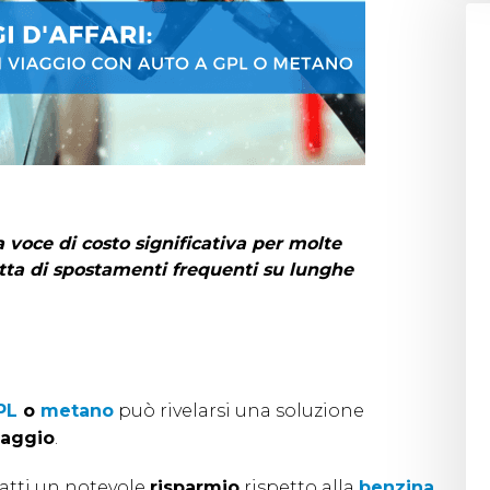
voce di costo significativa per molte
atta di spostamenti frequenti su lunghe
PL
o
metano
può rivelarsi una soluzione
iaggio
.
fatti un notevole
risparmio
rispetto alla
benzina