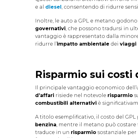
e al
diesel
,
consentendo di ridurre sens
Inoltre, le auto a GPL e metano godono
governativi
, che possono tradursi in ult
vantaggio è rappresentato dalla minor
ridurre l’
impatto ambientale
dei
viaggi 
Risparmio sui costi 
Il principale vantaggio economico dell’u
d’affari
risiede nel notevole
risparmio
s
combustibili alternativi
è significativam
A titolo esemplificativo, il costo del GP
benzina
, mentre il metano può costare 
traduce in un
risparmio
sostanziale per 