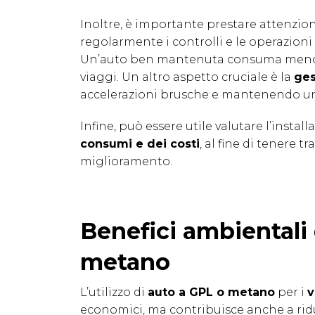
Inoltre, è importante prestare attenzio
regolarmente i controlli e le operazion
Un’auto ben mantenuta consuma meno car
viaggi. Un altro aspetto cruciale è la
ges
accelerazioni brusche e mantenendo uno 
Infine, può essere utile valutare l’instal
consumi e dei costi
, al fine di tenere t
miglioramento.
Benefici ambientali 
metano
L’utilizzo di
auto a GPL o metano
per i
v
economici, ma contribuisce anche a ridu