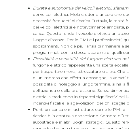
Durata e autonomia dei veicoli elettrici: sfatiam
dei veicoli elettrici. Molti credono ancora che 
necessità frequenti di ricarica. Tuttavia, la realt
dei veicoli elettrici si è notevolmente ampliata,
carica. Questo rende il veicolo elettrico un’opzi
lunghe distanze. Per le PMI e i professionisti, qu
spostamenti. Non c’è più l’ansia di rimanere a se
programmati con la stessa sicurezza di quelli con 
Flessibilità e versatilità del furgone elettrico 
furgone elettrico rappresenta una scelta eccel
per trasportare merci, attrezzature o altro. Che 
di un’impresa che effettua consegne, la versatili
possibilità di noleggio a lungo termine, si ha la fl
dell’azienda o della professione. Senza dimenticar
elettrici si traducono in risparmi significativi n
incentivi fiscali e le agevolazioni per chi sceglie
Punti di ricarica e infrastrutture: come le PMI e i 
ricarica è in continua espansione. Sempre più staz
autostrade e in altri luoghi strategici. Questo r
sapendo che una stazione di ricarica non sarà 