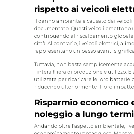
rispetto ai veicoli elett
Il danno ambientale causato dai veicoli
documentato. Questi veicoli emettono una
contribuendo al riscaldamento globale e 
città. Al contrario, i veicoli elettrici, a
rappresentano un passo avanti significa
Tuttavia, non basta semplicemente acqui
l’intera filiera di produzione e utilizzo. E 
utilizzata per ricaricare le loro batteri
riducendo ulteriormente il loro impatt
Risparmio economico e 
noleggio a lungo term
Andando oltre l’aspetto ambientale, i v
economicamente vantaggiosa. Mentre l’a