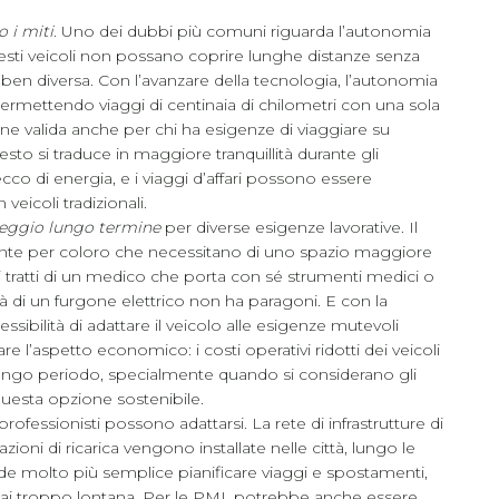
o i miti
. Uno dei dubbi più comuni riguarda l’autonomia
questi veicoli non possano coprire lunghe distanze senza
à è ben diversa. Con l’avanzare della tecnologia, l’autonomia
 permettendo viaggi di centinaia di chilometri con una sola
one valida anche per chi ha esigenze di viaggiare su
esto si traduce in maggiore tranquillità durante gli
cco di energia, e i viaggi d’affari possono essere
veicoli tradizionali.
noleggio lungo termine
per diverse esigenze lavorative. Il
lente per coloro che necessitano di uno spazio maggiore
si tratti di un medico che porta con sé strumenti medici o
tà di un furgone elettrico non ha paragoni. E con la
essibilità di adattare il veicolo alle esigenze mutevoli
e l’aspetto economico: i costi operativi ridotti dei veicoli
el lungo periodo, specialmente quando si considerano gli
 questa opzione sostenibile.
professionisti possono adattarsi. La rete di infrastrutture di
ioni di ricarica vengono installate nelle città, lungo le
ende molto più semplice pianificare viaggi e spostamenti,
mai troppo lontana. Per le PMI, potrebbe anche essere