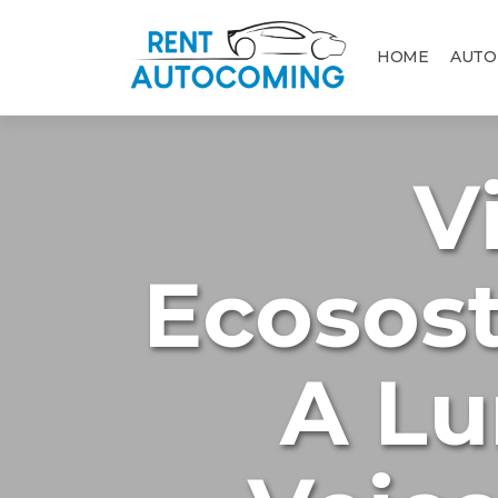
HOME
AUTO
V
Ecosost
A Lu