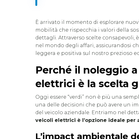
È arrivato il momento di esplorare nuovi
mobilità che rispecchia i valori della sos
dettagli. Attraverso scelte consapevoli,
nel mondo degli affari, assicurandosi c
leggera e positiva sul nostro prezioso e
Perché il noleggio a
elettrici è la scelta 
Oggi essere “verdi” non è più una sempli
una delle decisioni che può avere un imp
del veicolo aziendale. Entriamo nel det
veicoli elettrici è l’opzione ideale pe
L’impact ambientale dei