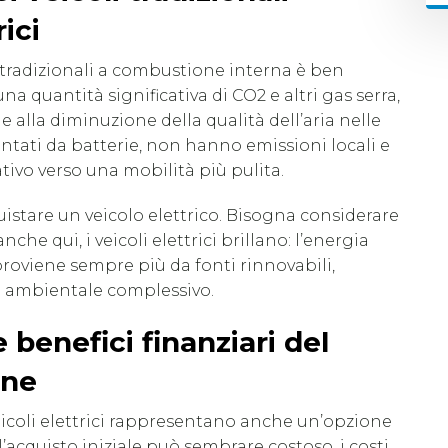
rici
 tradizionali a combustione interna è ben
 quantità significativa di CO2 e altri gas serra,
alla diminuzione della qualità dell’aria nelle
limentati da batterie, non hanno emissioni locali e
tivo verso una mobilità più pulita.
stare un veicolo elettrico. Bisogna considerare
anche qui, i veicoli elettrici brillano: l’energia
e proviene sempre più da fonti rinnovabili,
o ambientale complessivo.
benefici finanziari del
ine
eicoli elettrici rappresentano anche un’opzione
cquisto iniziale può sembrare costoso, i costi