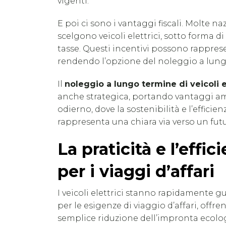
vigenti.
E poi ci sono i vantaggi fiscali. Molte n
scelgono veicoli elettrici, sotto forma di 
tasse. Questi incentivi possono rappre
rendendo l’opzione del noleggio a lung
Il
noleggio a lungo termine di veicoli e
anche strategica, portando vantaggi am
odierno, dove la sostenibilità e l’effici
rappresenta una chiara via verso un fut
La praticità e l’effic
per i viaggi d’affari
I veicoli elettrici stanno rapidamente
per le esigenze di viaggio d’affari, offr
semplice riduzione dell’impronta ecolog