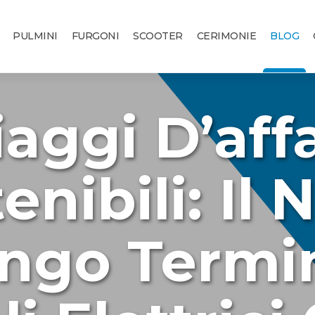
PULMINI
FURGONI
SCOOTER
CERIMONIE
BLOG
iaggi D’affa
enibili: Il 
ngo Termi