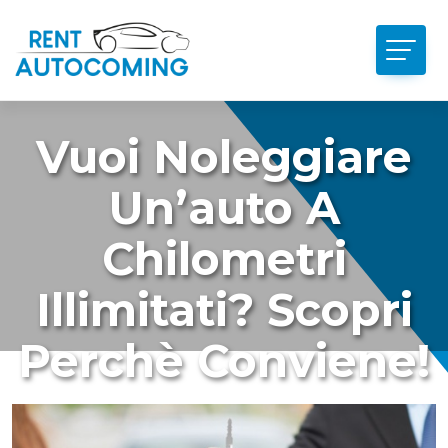
Vuoi Noleggiare
Un’auto A
Chilometri
Illimitati? Scopri
Perchè Conviene!