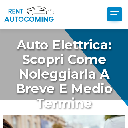
Auto Elettrica:
Scopri Come
Noleggiarla A
Breve E Medio
Termine