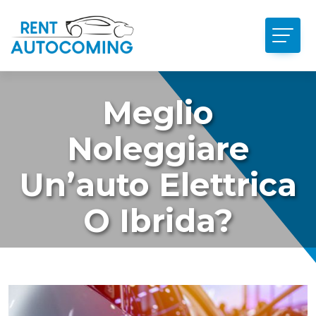
Meglio
Noleggiare
Un’auto Elettrica
O Ibrida?