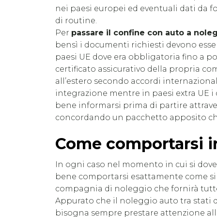
nei paesi europei ed eventuali dati da for
di routine.
Per
passare il confine con auto a nole
bensì i documenti richiesti devono essere
paesi UE dove era obbligatoria fino a po
certificato assicurativo della propria c
all’estero secondo accordi internazional
integrazione mentre in paesi extra UE i
bene informarsi prima di partire attrav
concordando un pacchetto apposito che 
Come comportarsi in
In ogni caso nel momento in cui si dovess
bene comportarsi esattamente come si fa
compagnia di noleggio che fornirà tutt
Appurato che il noleggio auto tra stati d
bisogna sempre prestare attenzione alla