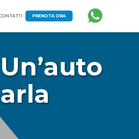
CONTATTI
PRENOTA ORA
 Un’auto
darla