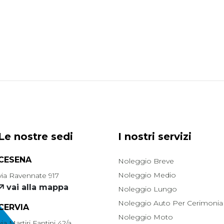
Le nostre sedi
I nostri servizi
CESENA
Noleggio Breve
Noleggio Medio
via Ravennate 917
vai alla mappa
Noleggio Lungo
Noleggio Auto Per Cerimonia
CERVIA
Noleggio Moto
via Martiri Fantini 42/a