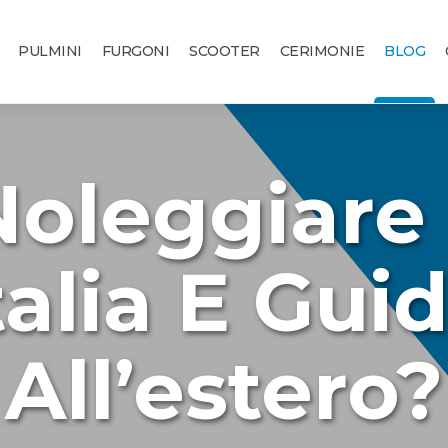
PULMINI
FURGONI
SCOOTER
CERIMONIE
BLOG
Noleggiare
talia E Gui
All’estero?